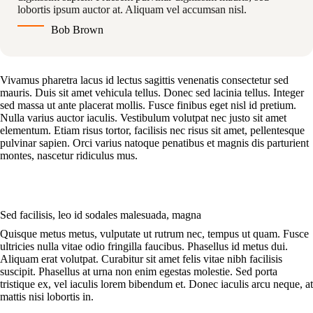
lobortis ipsum auctor at. Aliquam vel accumsan nisl.
Bob Brown
Vivamus pharetra lacus id lectus sagittis venenatis consectetur sed
mauris. Duis sit amet vehicula tellus. Donec sed lacinia tellus. Integer
sed massa ut ante placerat mollis. Fusce finibus eget nisl id pretium.
Nulla varius auctor iaculis. Vestibulum volutpat nec justo sit amet
elementum. Etiam risus tortor, facilisis nec risus sit amet, pellentesque
pulvinar sapien. Orci varius natoque penatibus et magnis dis parturient
montes, nascetur ridiculus mus.
Sed facilisis, leo id sodales malesuada, magna
Quisque metus metus, vulputate ut rutrum nec, tempus ut quam. Fusce
ultricies nulla vitae odio fringilla faucibus. Phasellus id metus dui.
Aliquam erat volutpat. Curabitur sit amet felis vitae nibh facilisis
suscipit. Phasellus at urna non enim egestas molestie. Sed porta
tristique ex, vel iaculis lorem bibendum et. Donec iaculis arcu neque, at
mattis nisi lobortis in.