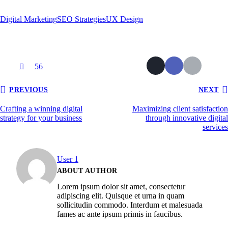
Digital Marketing
SEO Strategies
UX Design
56
PREVIOUS
NEXT
Crafting a winning digital
Maximizing client satisfaction
strategy for your business
through innovative digital
services
User 1
ABOUT AUTHOR
Lorem ipsum dolor sit amet, consectetur
adipiscing elit. Quisque et urna in quam
sollicitudin commodo. Interdum et malesuada
fames ac ante ipsum primis in faucibus.