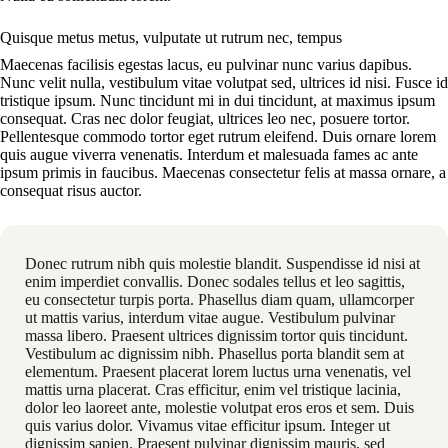
Quisque metus metus, vulputate ut rutrum nec, tempus
Maecenas facilisis egestas lacus, eu pulvinar nunc varius dapibus.
Nunc velit nulla, vestibulum vitae volutpat sed, ultrices id nisi. Fusce id
tristique ipsum. Nunc tincidunt mi in dui tincidunt, at maximus ipsum
consequat. Cras nec dolor feugiat, ultrices leo nec, posuere tortor.
Pellentesque commodo tortor eget rutrum eleifend. Duis ornare lorem
quis augue viverra venenatis. Interdum et malesuada fames ac ante
ipsum primis in faucibus. Maecenas consectetur felis at massa ornare, a
consequat risus auctor.
Donec rutrum nibh quis molestie blandit. Suspendisse id nisi at
enim imperdiet convallis. Donec sodales tellus et leo sagittis,
eu consectetur turpis porta. Phasellus diam quam, ullamcorper
ut mattis varius, interdum vitae augue. Vestibulum pulvinar
massa libero. Praesent ultrices dignissim tortor quis tincidunt.
Vestibulum ac dignissim nibh. Phasellus porta blandit sem at
elementum. Praesent placerat lorem luctus urna venenatis, vel
mattis urna placerat. Cras efficitur, enim vel tristique lacinia,
dolor leo laoreet ante, molestie volutpat eros eros et sem. Duis
quis varius dolor. Vivamus vitae efficitur ipsum. Integer ut
dignissim sapien. Praesent pulvinar dignissim mauris, sed